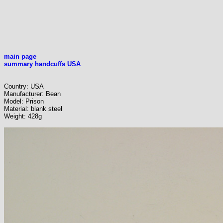
main page
summary handcuffs USA
Country: USA
Manufacturer: Bean
Model: Prison
Material: blank steel
Weight: 428g