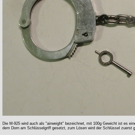
Die M-925 wird auch als "airweight" bezeichnet, mit 100g Gewicht ist es ein
dem Dorn am Schlüsselgriff gesetzt, zum Lösen wird der Schlüssel zuerst g